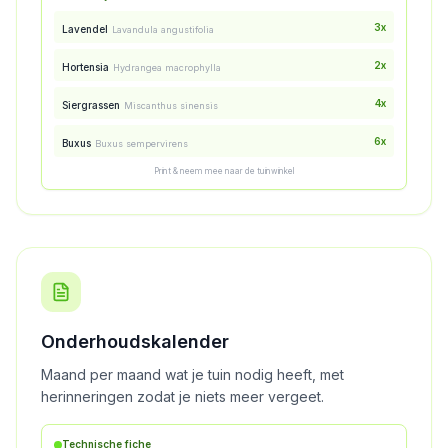
3x
Lavendel
Lavandula angustifolia
2x
Hortensia
Hydrangea macrophylla
4x
Siergrassen
Miscanthus sinensis
6x
Buxus
Buxus sempervirens
Print & neem mee naar de tuinwinkel
Onderhoudskalender
Maand per maand wat je tuin nodig heeft, met
herinneringen zodat je niets meer vergeet.
Technische fiche