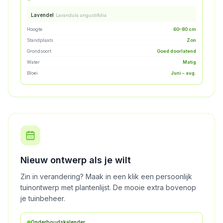
Lavendel
Lavandula angustifolia
Hoogte
60–80 cm
Standplaats
Zon
Grondsoort
Goed doorlatend
Water
Matig
Bloei
Juni – aug.
Nieuw ontwerp als je wilt
Zin in verandering? Maak in een klik een persoonlijk
tuinontwerp met plantenlijst. De mooie extra bovenop
je tuinbeheer.
Onderhoudskalender