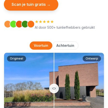
Scan je tuin gratis
→
★
★
★
★
★
Al door 500+ tuinliefhebbers gebruikt
Voortuin
Achtertuin
Origineel
Ontwerp