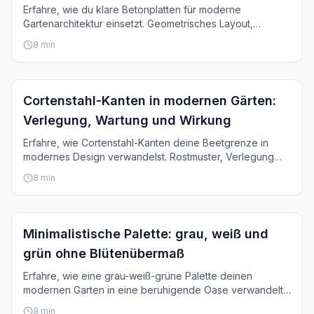
Erfahre, wie du klare Betonplatten für moderne
Gartenarchitektur einsetzt. Geometrisches Layout,
Materialien und monochrome Bepflanzung.
8
min
Inspiration
Cortenstahl-Kanten in modernen Gärten:
Verlegung, Wartung und Wirkung
Erfahre, wie Cortenstahl-Kanten deine Beetgrenze in
modernes Design verwandelst. Rostmuster, Verlegung
und jahrelange Schönheit.
8
min
Inspiration
Minimalistische Palette: grau, weiß und
grün ohne Blütenübermaß
Erfahre, wie eine grau-weiß-grüne Palette deinen
modernen Garten in eine beruhigende Oase verwandelt.
Kein rosa, violett oder rot.
8
min