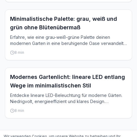
Inspiration
Minimalistische Palette: grau, weiß und
grün ohne Blütenübermaß
Erfahre, wie eine grau-weiß-grüne Palette deinen
modernen Garten in eine beruhigende Oase verwandelt.
Kein rosa, violett oder rot.
8
min
Inspiration
Modernes Gartenlicht: lineare LED entlang
Wege im minimalistischen Stil
Entdecke lineare LED-Beleuchtung für moderne Gärten.
Niedrigvolt, energieeffizient und klares Design.
Wegbeleuchtung ohne Kitsch.
8
min
Wir verwenden Cookies, um unsere Website zu betreiben und Ihr