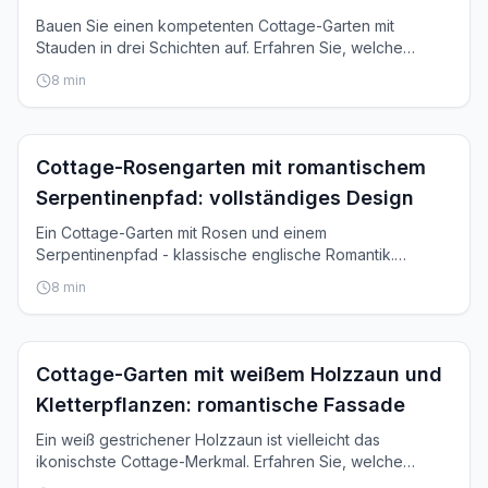
Bauen Sie einen kompetenten Cottage-Garten mit
Stauden in drei Schichten auf. Erfahren Sie, welche
Pflanzen wohin gehören und wie Sie Tiefe und Rhythmus
8
min
schaffen.
Inspiration
Cottage-Rosengarten mit romantischem
Serpentinenpfad: vollständiges Design
Ein Cottage-Garten mit Rosen und einem
Serpentinenpfad - klassische englische Romantik.
Erfahren Sie, welche Rosen zu wählen sind und wie Sie
8
min
Wege gestalten.
Inspiration
Cottage-Garten mit weißem Holzzaun und
Kletterpflanzen: romantische Fassade
Ein weiß gestrichener Holzzaun ist vielleicht das
ikonischste Cottage-Merkmal. Erfahren Sie, welche
Kletterpflanzen passen, wie Sie sie pflegen.