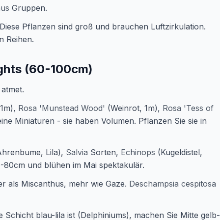
nus
Gruppen.
 Diese Pflanzen sind groß und brauchen Luftzirkulation.
in Reihen.
ights (60-100cm)
 atmet.
 1m),
Rosa 'Munstead Wood'
(Weinrot, 1m),
Rosa 'Tess of
keine Miniaturen - sie haben Volumen. Pflanzen Sie sie in
hrenbume, Lila),
Salvia
Sorten,
Echinops
(Kugeldistel,
-80cm und blühen im Mai spektakulär.
ter als Miscanthus, mehr wie Gaze.
Deschampsia cespitosa
Schicht blau-lila ist (Delphiniums), machen Sie Mitte gelb-