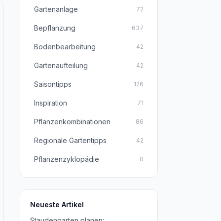
Gartenanlage
72
Bepflanzung
637
Bodenbearbeitung
42
Gartenaufteilung
42
Saisontipps
126
Inspiration
71
Pflanzenkombinationen
86
Regionale Gartentipps
42
Pflanzenzyklopädie
0
Neueste Artikel
Staudengarten planen: