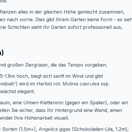
ise.
pflanzen alles in der gleichen Höhe gemischt zusammen,
en nach vorne. Dies gibt Ihrem Garten keine Form - es sieh
ei Schichten sieht Ihr Garten sofort professionell aus,
m)
und großen Ziergräser, die das Tempo vorgeben.
5-1.8m hoch, biegt sich sanft im Wind und gibt
ndoah') wird im Herbst rot.
Molinia caerulea
ssp.
 wächst elegant.
um, eine Ulmen-Klettererin (gegen ein Spalier), oder ein
len Sie sicher, dass Ihr Hintergrund eine Wand, einen
ndet Ihre Höhenarbeit visuell.
 Sorten (1.5m+),
Angelica gigas
(Schokoladen-Lila, 1.2m),