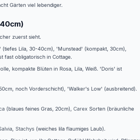
cht Gärten viel lebendiger.
0-40cm)
cher zuerst sieht.
' (tiefes Lila, 30-40cm), 'Munstead' (kompakt, 30cm),
st fast obligatorisch in Cottage.
olle, kompakte Blüten in Rosa, Lila, Weiß. 'Doris' ist
0-50cm, noch Vorderschicht), 'Walker's Low' (ausbreitend).
ca
(blaues feines Gras, 20cm),
Carex
Sorten (bräunliche
Salvia
,
Stachys
(weiches lila flaumiges Laub).