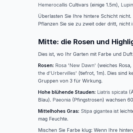
Hemerocallis
Cultivars (einige 1.5m),
Lupi
Überlasten Sie Ihre hintere Schicht nicht.
Pflanzen Sie sie zu zweit oder dritt, nicht 
Mitte: die Rosen und Highl
Dies ist, wo Ihr Garten mit Farbe und Duft
Rosen:
Rosa 'New Dawn'
(weiches Rosa,
the d'Urbervilles'
(tiefrot, 1m). Dies sind 
Gruppen von 3 für Wirkung.
Hohe blühende Stauden:
Liatris spicata
(Ä
Blau).
Paeonia
(Pfingstrosen) wachsen 60
Mittelhohes Gras:
Stipa gigantea
ist leich
mag Feuchte.
Mischen Sie Farbe klug: Wenn Ihre hintere 