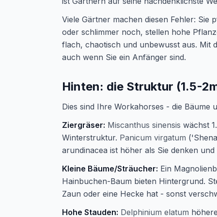
ist Gärtnern auf seine nachdenklichste We
Viele Gärtner machen diesen Fehler: Sie 
oder schlimmer noch, stellen hohe Pflanz
flach, chaotisch und unbewusst aus. Mit dr
auch wenn Sie ein Anfänger sind.
Hinten: die Struktur (1.5-2
Dies sind Ihre Workahorses - die Bäume 
Ziergräser:
Miscanthus sinensis
wächst 1.
Winterstruktur.
Panicum virgatum
('Shena
arundinacea ist höher als Sie denken und
Kleine Bäume/Sträucher:
Ein Magnolienba
Hainbuchen-Baum bieten Hintergrund. Stel
Zaun oder eine Hecke hat - sonst verschwi
Hohe Stauden:
Delphinium elatum
höhere