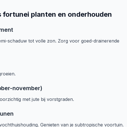
 fortunei planten en onderhouden
oment
 semi-schaduw tot volle zon. Zorg voor goed-drainerende
groeien.
tober-november)
orzichtig met jute bij vorstgraden.
eunen
vochthuishouding. Genieten van je subtropische voortuin.