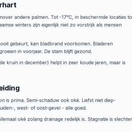
rhart
nover andere palmen. Tot -17°C, in beschermde locaties to
mse winters zijn eigenlijk niet zo vorstrijk als mensen
 nooit gebeurt, kan bladbrand voorkomen. Bladeren
roeien in voorjaar. De stam blijft gezond.
e kruin in december) helpt in zeer koude jaren, maar is
eiding
n is prima. Semi-schaduw ook oké. Liefst niet diep-
den-, west- of oost-gevel - alle goed.
allemaal oké zolang drainage redelijk is. Stagnatie is slechte