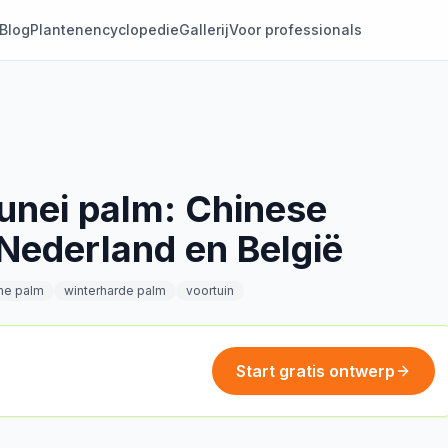
Blog
Plantenencyclopedie
Gallerij
Voor professionals
unei palm: Chinese
Nederland en België
he palm
winterharde palm
voortuin
Start gratis ontwerp