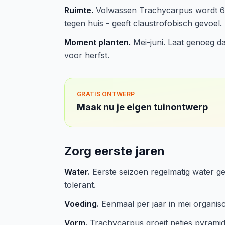
Ruimte.
Volwassen Trachycarpus wordt 6-8
tegen huis - geeft claustrofobisch gevoel.
Moment planten.
Mei-juni. Laat genoeg da
voor herfst.
GRATIS ONTWERP
Maak nu je eigen tuinontwerp
Zorg eerste jaren
Water.
Eerste seizoen regelmatig water ge
tolerant.
Voeding.
Eenmaal per jaar in mei organis
Vorm.
Trachycarpus groeit netjes pyramida