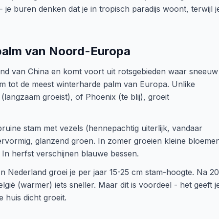
e buren denken dat je in tropisch paradijs woont, terwijl j
 palm van Noord-Europa
and van China en komt voort uit rotsgebieden waar sneeuw
em tot de meest winterharde palm van Europa. Unlike
angzaam groeist), of Phoenix (te blij), groeit
bruine stam met vezels (hennepachtig uiterlijk, vandaar
ervormig, glanzend groen. In zomer groeien kleine bloeme
d. In herfst verschijnen blauwe bessen.
 In Nederland groei je per jaar 15-25 cm stam-hoogte. Na 20
gië (warmer) iets sneller. Maar dit is voordeel - het geeft j
 huis dicht groeit.