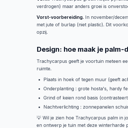
verdrogen) maar anders groei is onversto
Vorst-voorbereiding.
In november/decembe
met jute of burlap (niet plastic). Dit vo
opzij.
Design: hoe maak je palm-
Trachycarpus geeft je voortuin meteen een
ruimte.
Plaats in hoek of tegen muur (geeft a
Onderplanting : grote hosta's, hardy 
Grind of keien rond basis (contrasteer
Nachtverlichting : zonnepanelen schui
💡 Wil je zien hoe Trachycarpus palm in j
en ontwerp je tuin met deze winterharde p