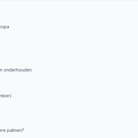
uropa
 en onderhouden
ember)
ere palmen?