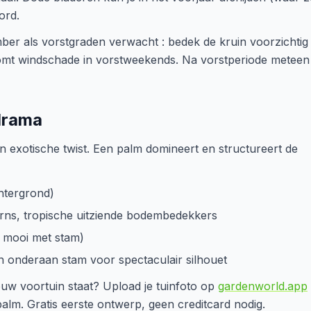
ord.
r als vorstgraden verwacht : bedek de kruin voorzichtig
orkomt windschade in vorstweekends. Na vorstperiode meteen
drama
 exotische twist. Een palm domineert en structureert de
chtergrond)
ferns, tropische uitziende bodembedekkers
t mooi met stam)
n onderaan stam voor spectaculair silhouet
ouw voortuin staat? Upload je tuinfoto op
gardenworld.app
alm. Gratis eerste ontwerp, geen creditcard nodig.