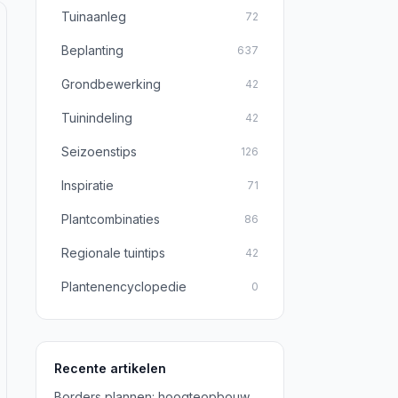
Tuinaanleg
72
Beplanting
637
Grondbewerking
42
Tuinindeling
42
Seizoenstips
126
Inspiratie
71
Plantcombinaties
86
Regionale tuintips
42
Plantenencyclopedie
0
Recente artikelen
Borders plannen: hoogteopbouw,