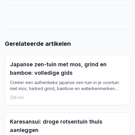
Gerelateerde artikelen
Inspiratie
Japanse zen-tuin met mos, grind en
bamboe: volledige gids
Creëer een authentieke japanse zen-tuin in je voortuin
met mos, harked grind, bamboe en waterkenmerken.
Stap-voor-stap opbouw.
8
min
Inspiratie
Karesansui: droge rotsentuin thuis
aanleggen