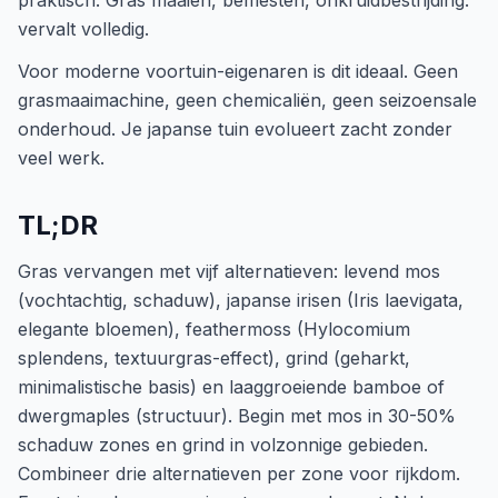
praktisch. Gras maaien, bemesten, onkruidbestrijding:
vervalt volledig.
Voor moderne voortuin-eigenaren is dit ideaal. Geen
grasmaaimachine, geen chemicaliën, geen seizoensale
onderhoud. Je japanse tuin evolueert zacht zonder
veel werk.
TL;DR
Gras vervangen met vijf alternatieven: levend mos
(vochtachtig, schaduw), japanse irisen (Iris laevigata,
elegante bloemen), feathermoss (Hylocomium
splendens, textuurgras-effect), grind (geharkt,
minimalistische basis) en laaggroeiende bamboe of
dwergmaples (structuur). Begin met mos in 30-50%
schaduw zones en grind in volzonnige gebieden.
Combineer drie alternatieven per zone voor rijkdom.