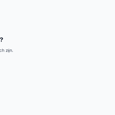
n?
h zijn.