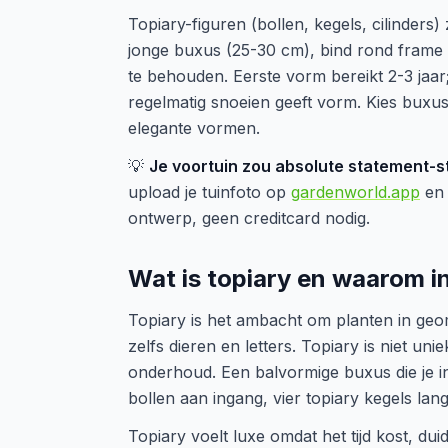
Topiary-figuren (bollen, kegels, cilinders
jonge buxus (25-30 cm), bind rond frame 
te behouden. Eerste vorm bereikt 2-3 jaar;
regelmatig snoeien geeft vorm. Kies buxu
elegante vormen.
💡
Je voortuin zou absolute statement-
upload je tuinfoto op
gardenworld.app
en 
ontwerp, geen creditcard nodig.
Wat is topiary en waarom in
Topiary is het ambacht om planten in geom
zelfs dieren en letters. Topiary is niet uni
onderhoud. Een balvormige buxus die je in
bollen aan ingang, vier topiary kegels lang
Topiary voelt luxe omdat het tijd kost, dui