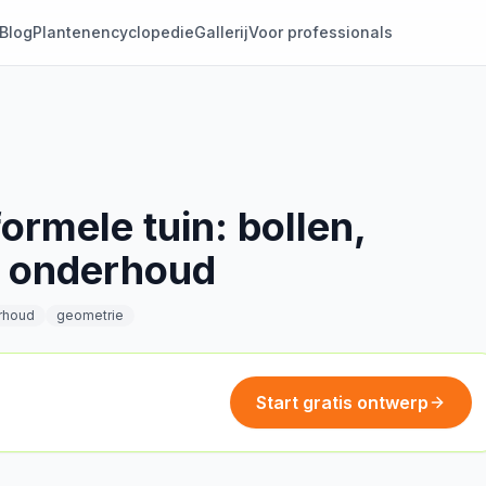
Blog
Plantenencyclopedie
Gallerij
Voor professionals
formele tuin: bollen,
g onderhoud
rhoud
geometrie
Start gratis ontwerp