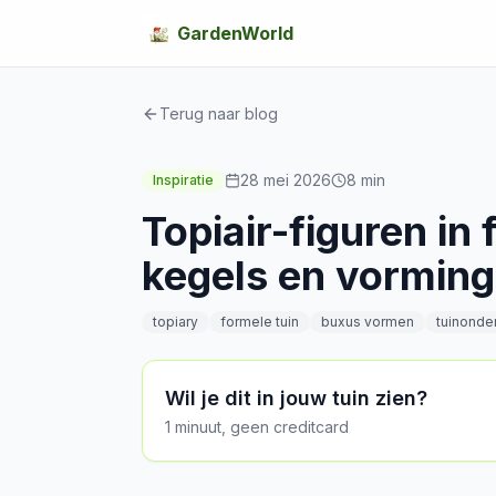
GardenWorld
Terug naar blog
28 mei 2026
8
min
Inspiratie
Topiair-figuren in 
kegels en vormin
topiary
formele tuin
buxus vormen
tuinonde
Wil je dit in jouw tuin zien?
1 minuut, geen creditcard