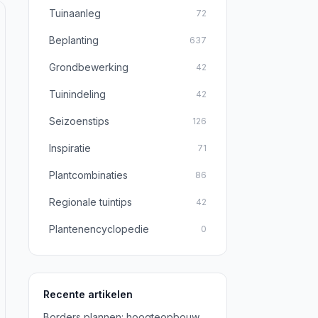
Tuinaanleg
72
Beplanting
637
Grondbewerking
42
Tuinindeling
42
Seizoenstips
126
Inspiratie
71
Plantcombinaties
86
Regionale tuintips
42
Plantenencyclopedie
0
Recente artikelen
Borders plannen: hoogteopbouw,