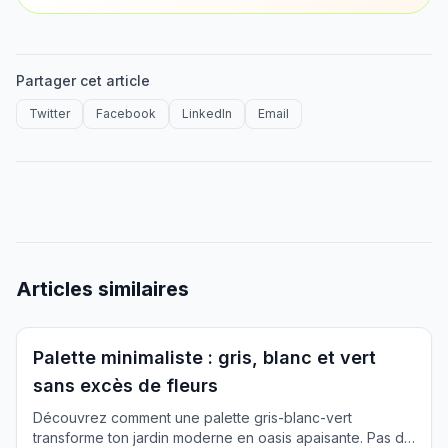
Avant
Apres
Partager cet article
Twitter
Facebook
LinkedIn
Email
Articles similaires
Inspiration
Palette minimaliste : gris, blanc et vert
sans excès de fleurs
Découvrez comment une palette gris-blanc-vert
transforme ton jardin moderne en oasis apaisante. Pas de