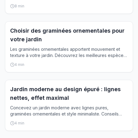
rose, mauve ou rouge.
8
min
Plantation
Choisir des graminées ornementales pour
votre jardin
Les graminées ornementales apportent mouvement et
texture à votre jardin. Découvrez les meilleures espèces
selon votre style.
4
min
Inspiration
Jardin moderne au design épuré : lignes
nettes, effet maximal
Concevez un jardin moderne avec lignes pures,
graminées ornementales et style minimaliste. Conseils
pour un jardin architectural.
4
min