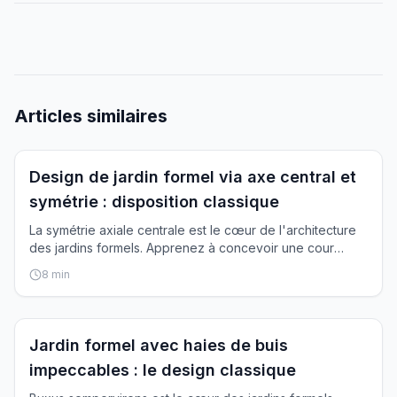
Articles similaires
Inspiration
Design de jardin formel via axe central et
symétrie : disposition classique
La symétrie axiale centrale est le cœur de l'architecture
des jardins formels. Apprenez à concevoir une cour
avant parfaitement équilibrée le long d'un axe principal.
8
min
Inspiration
Jardin formel avec haies de buis
impeccables : le design classique