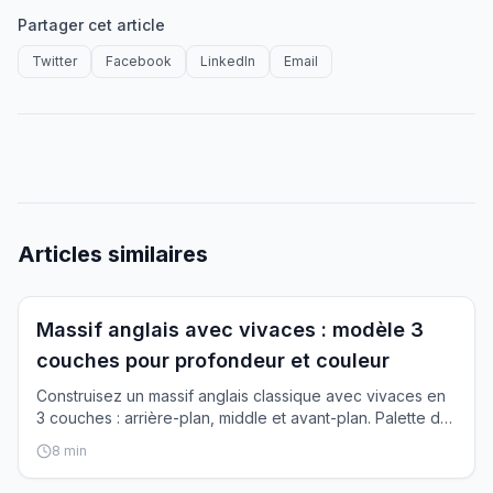
Partager cet article
Twitter
Facebook
LinkedIn
Email
Articles similaires
Inspiration
Massif anglais avec vivaces : modèle 3
couches pour profondeur et couleur
Construisez un massif anglais classique avec vivaces en
3 couches : arrière-plan, middle et avant-plan. Palette de
couleurs et structure parfaites.
8
min