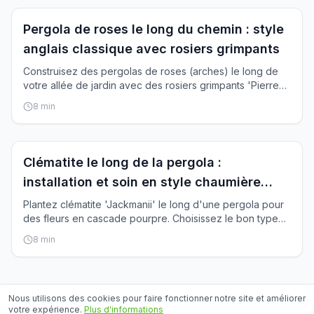
Inspiration
Pergola de roses le long du chemin : style
anglais classique avec rosiers grimpants
Construisez des pergolas de roses (arches) le long de
votre allée de jardin avec des rosiers grimpants 'Pierre
de Ronsard' et autres variétés classiques. Installation
8
min
étape par étape.
Inspiration
Clématite le long de la pergola :
installation et soin en style chaumière
anglais
Plantez clématite 'Jackmanii' le long d'une pergola pour
des fleurs en cascade pourpre. Choisissez le bon type
clématite et taillez annuellement.
8
min
Nous utilisons des cookies pour faire fonctionner notre site et améliorer
En tant que partenaire Amazon, nous percevons une commission sur
votre expérience.
Plus d'informations