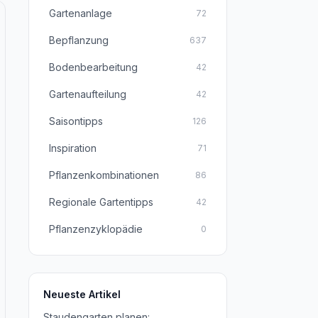
Gartenanlage
72
Bepflanzung
637
Bodenbearbeitung
42
Gartenaufteilung
42
Saisontipps
126
Inspiration
71
Pflanzenkombinationen
86
Regionale Gartentipps
42
Pflanzenzyklopädie
0
Neueste Artikel
Staudengarten planen: