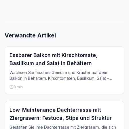
Verwandte Artikel
Inspiration
Essbarer Balkon mit Kirschtomate,
Basilikum und Salat in Behältern
Wachsen Sie frisches Gemüse und Kräuter auf dem
Balkon in Behältern. Kirschtomaten, Basilikum, Salat -
ernten Sie für Ihr Abendessen.
8
min
Inspiration
Low-Maintenance Dachterrasse mit
Ziergräsern: Festuca, Stipa und Struktur
Gestalten Sie Ihre Dachterrasse mit Ziergräsern, die sich